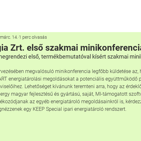
nk
Előnyünk
Szolgáltatásaink
Hírek
Karrier
márc. 14.
1 perc olvasás
ia Zrt. első szakmai minikonferenci
megrendezi első, termékbemutatóval kísért szakmai mini
ervezésében megvalósuló minikonferencia legfőbb küldetése az, 
RT energiatárolási megoldásokat a potenciális együttműködő p
iselőihez. Lehetőséget kívánunk teremteni arra, hogy az érdekl
gy magyar fejlesztésű és gyártású, saját, MI-támogatott szoftver
jékozódjanak az egyéb energiatároló megoldásainkról is, kérdez
ézzenek egy KEEP Special ipari energiatároló rendszert.