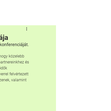
Kapcsolat
Hibabejelentés
ája
konferenciáját.
hogy közelebb 
artnereinkhez és 
ődők 
rel felvértezett 
zenek, valamint 