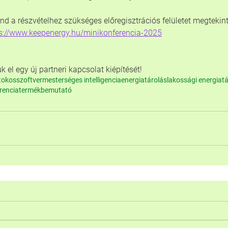
d a részvételhez szükséges előregisztrációs felületet megtekint
s://www.keepenergy.hu/minikonferencia-2025
k el egy új partneri kapcsolat kiépítését!
t
okosszoftver
mesterséges intelligencia
energiatárolás
lakossági energiat
rencia
termékbemutató