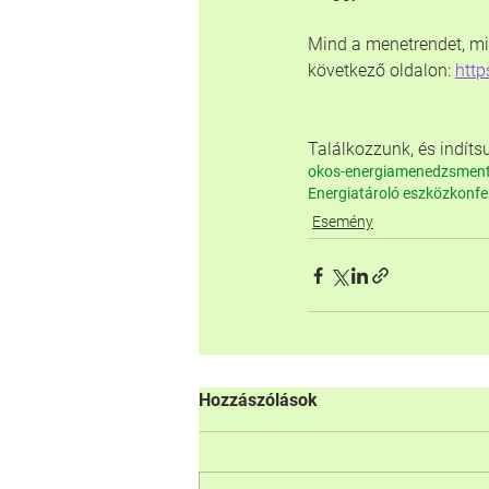
Mind a menetrendet, min
következő oldalon: 
http
Találkozzunk, és indítsu
okos-energiamenedzsmen
Energiatároló eszköz
konfe
Esemény
Hozzászólások