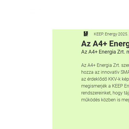
Főoldal
Rólunk
Termékei
KEEP. Energy
2025. 
Az A4+ Energ
Az A4+ Energia Zrt. 
Az A4+ Energia Zrt. sz
hozza az innovatív SMA
az érdeklődő KKV-k képv
megismerjék a KEEP Ener
rendszereinket, hogy tá
működés közben is megn