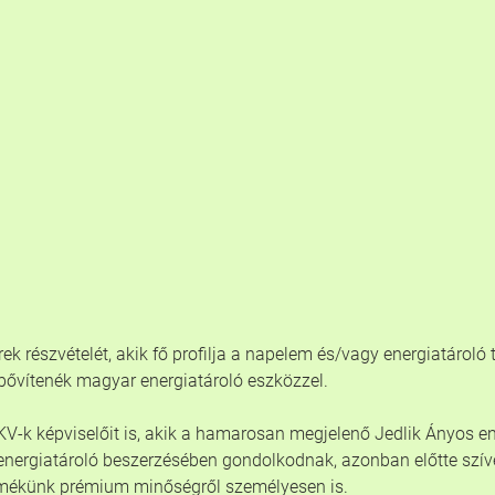
 részvételét, akik fő profilja a napelem és/vagy energiatároló te
 bővítenék magyar energiatároló eszközzel.
V-k képviselőit is, akik a hamarosan megjelenő Jedlik Ányos en
 energiatároló beszerzésében gondolkodnak, azonban előtte szív
ékünk prémium minőségről személyesen is.