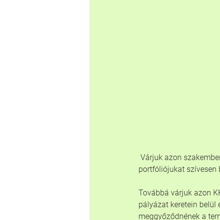
 Várjuk azon szakemberek
portfóliójukat szívesen
Továbbá várjuk azon KK
pályázat keretein belül
meggyőződnének a term