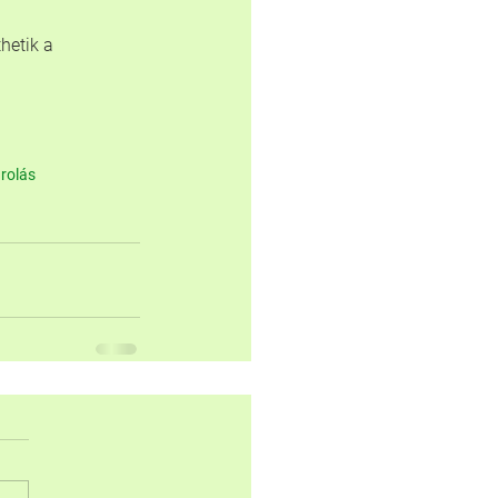
hetik a 
árolás