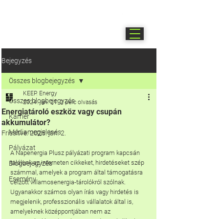
Bejegyzés
Összes blogbejegyzés
KEEP. Energy
Összes blogbejegyzés
2024. jan. 21.
2 perc olvasás
Energiatároló eszköz vagy csupán
Karrier
akkumulátor?
Médiamegjelenés
Frissítve:
2025. jan. 2.
Pályázat
A Napenergia Plusz pályázati program kapcsán 
találunk az interneten cikkeket, hirdetéseket szép 
Blogbejegyzés
számmal, amelyek a program által támogatásra 
Esemény
célzott villamosenergia-tárolókról szólnak. 
Ugyanakkor számos olyan írás vagy hirdetés is 
megjelenik, professzionális vállalatok által is, 
amelyeknek középpontjában nem az 