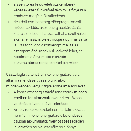
a szervíz- és felügyeleti szakemberek 
képesek ezen funkcióval távolról is figyelni a 
rendszer megfelelő működését
de adott esetben még előreprogramozott 
módon az időszakos energiabetárolás és 
kitárolás is beállíthatóvá válhat a szoftverben, 
akár a felhasználó életmódjára optimalizálva 
is. Ez utóbbi opció költségoptimalizálás 
szempontjából rendkívül kedvező lehet, és 
hatalmas előnyt mutat a tisztán 
akkumulátoros rendszerekkel szemben!
Összefoglalva tehát, amikor energiatárolásra 
alkalmas rendszert vásárolunk, akkor 
mindenképpen vegyük figyelembe az alábbiakat:
A komplett energiatároló rendszerek 
minden 
esetben tartalmaznak 
invertert és központi 
vezérlőszoftvert is távoli eléréssel.
Amely rendszer ezeket nem tartalmazza, az 
nem "all-in-one" energiatároló berendezés, 
csupán akkumulátor, mely összességében 
jellemzően sokkal csekélyebb előnnyel 