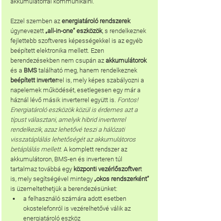
akkumulátorral kommunikálni.
Ezzel szemben az 
energiatároló rendszerek 
úgynevezett 
„all-in-one” eszközök
, s rendelkeznek 
fejlettebb szoftveres képességekkel is az egyéb 
beépített elektronika mellett. Ezen 
berendezésekben nem csupán az 
akkumulátorok
és a 
BMS 
található meg, hanem rendelkeznek 
beépített inverter
rel is, mely képes szabályozni a 
napelemek működését, esetlegesen egy már a 
háznál lévő másik inverterrel együtt is. 
Fontos! 
Energiatároló eszközök közül is érdemes azt a 
típust választani, amelyik hibrid inverterrel 
rendelkezik, azaz lehetővé teszi a hálózati 
visszatáplálás lehetőségét az akkumulátoros 
betáplálás mellett.
 A komplett rendszer az 
akkumulátoron, BMS-en és inverteren túl 
tartalmaz továbbá egy 
központi vezérlőszoftver
t 
is, mely segítségével mintegy 
„okos rendszerként”
is üzemeltethetjük a berendezésünket:
a felhasználó számára adott esetben 
okostelefonról is vezérelhetővé válik az 
energiatároló eszköz