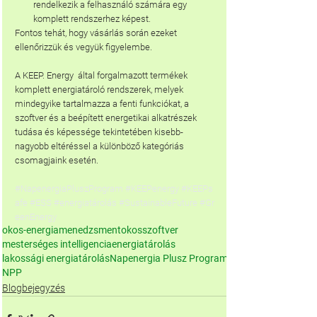
rendelkezik a felhasználó számára egy 
komplett rendszerhez képest. 
Fontos tehát, hogy vásárlás során ezeket 
ellenőrizzük és vegyük figyelembe.
A KEEP. Energy
 által forgalmazott termékek 
komplett energiatároló rendszerek, melyek 
mindegyike tartalmazza a fenti funkciókat, a 
szoftver és a beépített energetikai alkatrészek 
tudása és képessége tekintetében kisebb-
nagyobb eltéréssel a különböző kategóriás 
csomagjaink esetén.
#NapenergiaPluszProgram
#KEEPenergy
#KEEPs
afe
#ESS
#energiatárolás
#SustainableFuture
#Gr
eenEnergy
okos-energiamenedzsment
okosszoftver
mesterséges intelligencia
energiatárolás
lakossági energiatárolás
Napenergia Plusz Program
NPP
Blogbejegyzés