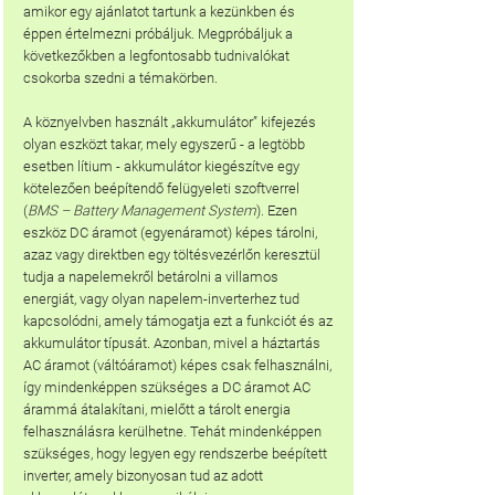
amikor egy ajánlatot tartunk a kezünkben és 
éppen értelmezni próbáljuk. Megpróbáljuk a 
következőkben a legfontosabb tudnivalókat 
csokorba szedni a témakörben.
A köznyelvben használt „akkumulátor” kifejezés 
olyan eszközt takar, mely egyszerű - a legtöbb 
esetben lítium - akkumulátor kiegészítve egy 
kötelezően beépítendő felügyeleti szoftverrel 
(
BMS – Battery Management System
). Ezen 
eszköz DC áramot (egyenáramot) képes tárolni, 
azaz vagy direktben egy töltésvezérlőn keresztül 
tudja a napelemekről betárolni a villamos 
energiát, vagy olyan napelem-inverterhez tud 
kapcsolódni, amely támogatja ezt a funkciót és az 
akkumulátor típusát. Azonban, mivel a háztartás 
AC áramot (váltóáramot) képes csak felhasználni, 
így mindenképpen szükséges a DC áramot AC 
árammá átalakítani, mielőtt a tárolt energia 
felhasználásra kerülhetne. Tehát mindenképpen 
szükséges, hogy legyen egy rendszerbe beépített 
inverter, amely bizonyosan tud az adott 