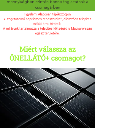
mennyiségben szintén benne foglaltatnak a
csomagárban
Figyelem! Alaposan tájékozódjon!
A szigetüzemű napelemes rendszereket jellemzően telepítés
nélküli árral hirdetik.
A mi árunk tartalmazza a telepítés költségét is Magyarország
egész területére.
Miért válassza az
ÖNELLÁTÓ+ csomagot?