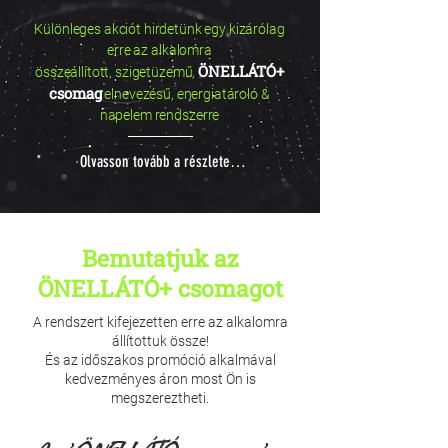
Különleges akciót hirdetünk egy kizárólag
erre az alkalomra
ÖNELLÁTÓ+
összeállított,
szigetüzemű,
csomag
elnevezésű, energiatároló &
napelem rendszerre
Olvasson tovább a részletekért!
Bemutatjuk az
ÖNELLÁTÓ+ csomagot
A rendszert kifejezetten erre az alkalomra
állítottuk össze!
És az időszakos promóció alkalmával
kedvezményes áron most Ön is
megszereztheti.