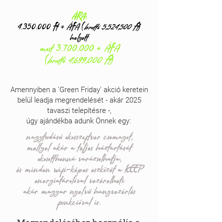
ÁRA:
4.350.000
Ft + ÁFA (
bruttó 5,524,500 Ft
)
helyett
most
3.700.000
+ ÁFA
(
bruttó 4,699,000 Ft
)
Amennyiben a 'Green Friday' akció keretein
belül leadja megrendelését - akár 2025
tavaszi telepítésre -,
úgy ajándékba adunk Önnek egy:
nagytudású okosszoftver csomagot,
mellyel akár a teljes háztartását
okosotthonná varázsolhatja,
és minden wifi-képes eszközét a KEEP
energiatárolóval vezérelheti
akár magyar nyelvű hangvezérlés
funkcióval is.