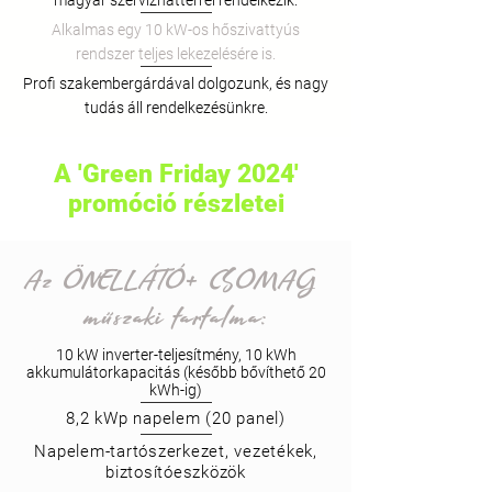
magyar szervízháttérrel rendelkezik.
Alkalmas egy 10 kW-os hőszivattyús
rendszer teljes lekezelésére is.
Profi szakembergárdával dolgozunk, és nagy
tudás áll rendelkezésünkre.
A 'Green Friday 2024'
promóció részletei
Az ÖNELLÁTÓ+ CSOMAG
műszaki tartalma:
10 kW inverter-teljesítmény, 10 kWh
akkumulátorkapacitás (később bővíthető 20
kWh-ig)
8,2 kWp napelem (20 panel)
Napelem-tartószerkezet, vezetékek,
biztosítóeszközök