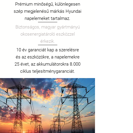
Prémium minőségű, különlegesen
szép megjelenésű márkás Hyundai
napelemeket tartalmaz.
Biztonságos, magyar gyártmányú
okosenergiatároló eszközzel
érkezik.
10 év garanciát kap a szerelésre
és az eszközökre, a napelemekre
25 évet, az akkumulátorokra 8.000
ciklus teljesítménygaranciát.