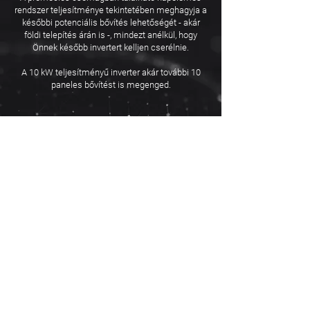
rendszer teljesítménye tekintetében meghagyja a
későbbi potenciális bővítés lehetőségét - akár
földi telepítés árán is -, mindezt anélkül, hogy
Önnek később invertert kelljen cserélnie.
A 10 kW teljesítményű inverter akár további 10
paneles bővítést is megenged.
Vevőink visszajelzései alapján a
szünetmentes ellátás nagyon népszerű
funkció,
és a mai világban rendkívüli
jelentőségű is.
Ennek azonban az a feltétele, hogy az inverter
külön dedikált kimenetére csatlakoztassuk a
családi házunkat. Így a nagyobb teljesítményű
inverter azt is biztosítja, hogy áramszünet esetén
akár a teljes ingatlan szünetmentes ellátást
kapjon a töltési kapacitás erejéig.