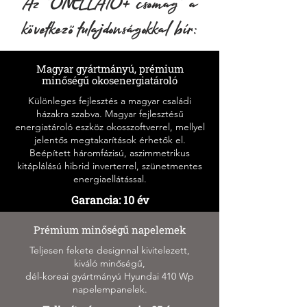
Az 'ÖNELLÁTÓ+ csomag' a
következő tulajdonságokkal bír:
Magyar gyártmányú, prémium
minőségű okosenergiatároló
Különleges fejlesztés a magyar családi
házakra szabva. Magyar fejlesztésű
energiatároló eszköz okosszoftverrel, mellyel
jelentős megtakarítások érhetők el.
Beépített háromfázisú, aszimmetrikus
kitáplálású hibrid inverterrel, szünetmentes
energiaellátással.
Garancia: 10 év
Prémium minőségű napelemek
Teljesen fekete designnal kivitelezett,
kiváló minőségű,
dél-koreai gyártmányú Hyundai 410 Wp
napelempanelek.