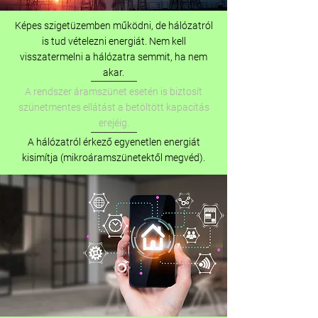
Képes szigetüzemben működni, de hálózatról
is tud vételezni energiát. Nem kell
visszatermelni a hálózatra semmit, ha nem
akar.
A rendszer áramszünet esetén is biztosít
szünetmentes ellátást a betöltött kapacitás
erejéig.
A hálózatról érkező egyenetlen energiát
kisimítja (mikroáramszünetektől megvéd).