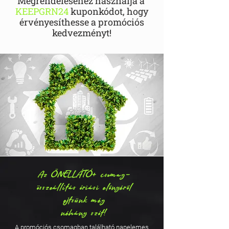
Megrendeléséhez használja a
KEEPGRN24
kuponkódot, hogy
érvényesíthesse a promóciós
kedvezményt!
Az ÖNELLÁTÓ+ csomag-
összeállítás óriási előnyéről
ejtsünk még
néhány szót!
A promóciós csomagban található napelemes