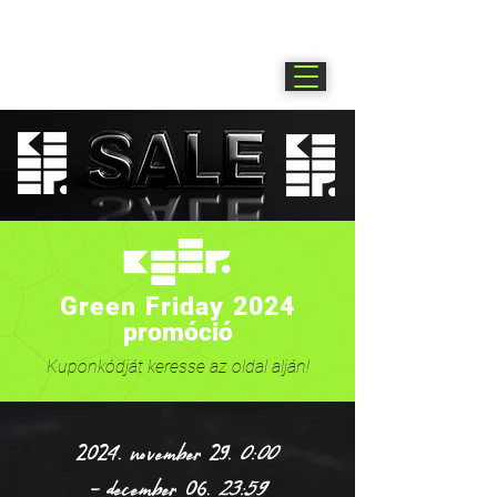
Green Friday 2024
promóció
Kuponkódját keresse az oldal alján!
2024. november 29.
0:00
-
december 06.
23:59