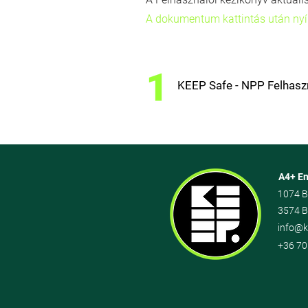
A dokumentum kattintás után nyí
KEEP Safe - NPP Felhasz
A4+ En
1074 B
3574 B
info@k
+36 70