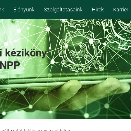
nk
Előnyünk
Szolgáltatásaink
Hírek
Karrier
i kéziköny
NPP
 változatát találja ezen az oldalon.