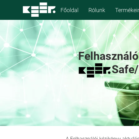
Főoldal
Rólunk
Termékei
Felhasználó
Safe/
A Felhasználói kézikönyv aktuális