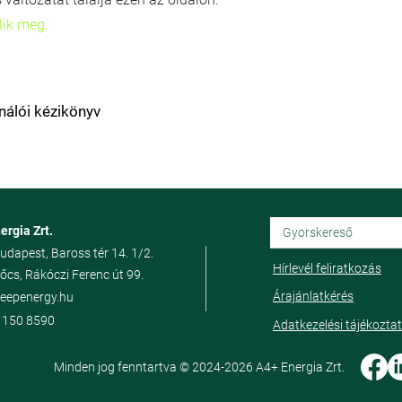
lik meg.
nálói kézikönyv
ergia Zrt.
udapest, Baross tér 14. 1/2.
Hírlevél feliratkozás
őcs, Rákóczi Ferenc út 99.
Árajánlatkérés
eepenergy.hu
 150 8590
Adatkezelési tájékozta
Minden jog fenntartva © 2024-2026 A4+ Energia Zrt.