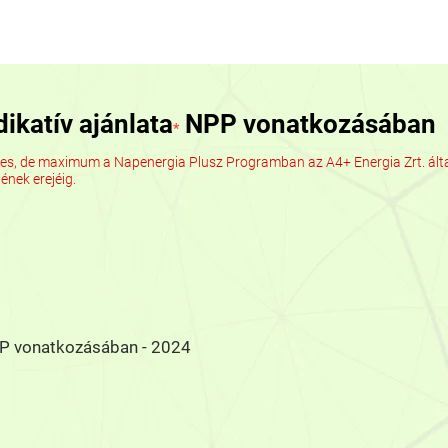
nk
Előnyünk
Szolgáltatásaink
Hírek
Karrier
dikatív ajánlata
NPP vonatkozásában
*
yes, de maximum a Napenergia Plusz Programban az A4+ Energia Zrt. által 
ének erejéig.
NPP vonatkozásában - 2024