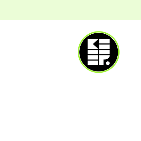
A4+ En
1074 B
3574 B
info@k
+36 70