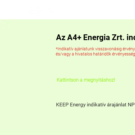
Főoldal
Rólunk
Termékei
Az A4+ Energia Zrt. in
*Indikatív ajánlatunk visszavonásig érvén
és/vagy a hivatalos határidők érvényesség
Kattintson a megnyitáshoz!
KEEP Energy indikatív árajánlat 