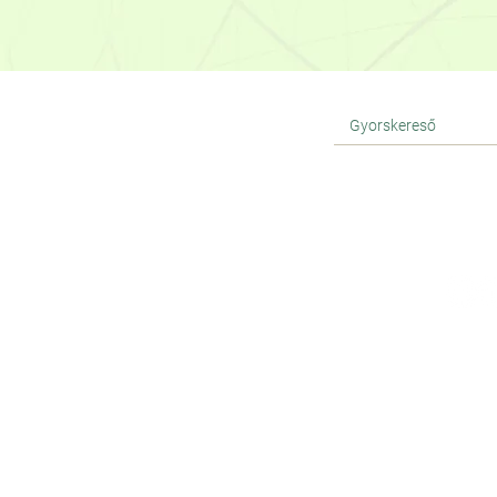
ergia Zrt.
udapest, Baross tér 14. 1/2.
Hírlevél feliratkozás
őcs, Rákóczi Ferenc út 99.
Árajánlatkérés
eepenergy.hu
 150 8590
Adatkezelési tájékozta
Minden jog fenntartva © 2024-2026 A4+ Energia Zrt.