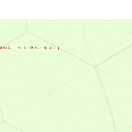
Kapcsolat
Hibabejelentés
vállalt keretrendszer kifutásáig